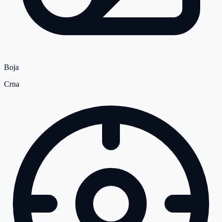
Boja
Crna