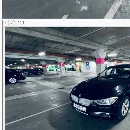
1
/
11
‹
›