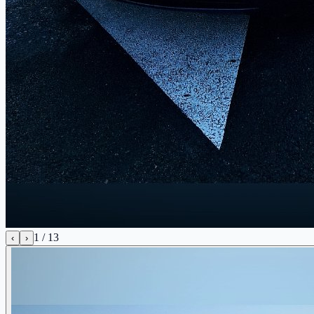
1
/
13
‹
›