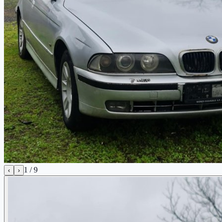
1
/
9
‹
›