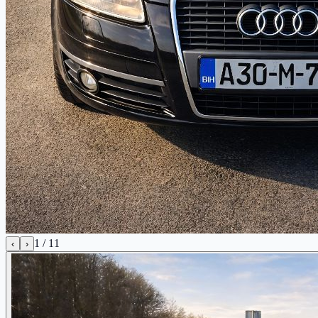
1
/
11
‹
›