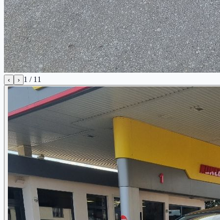
1
/
11
‹
›