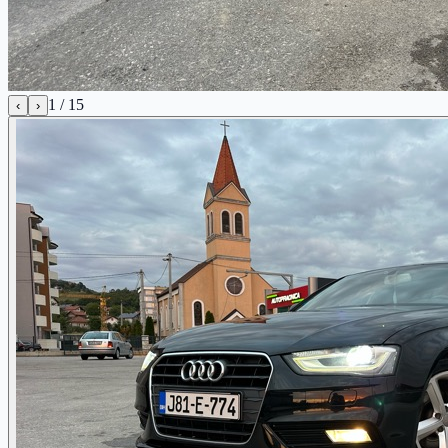
1
/
15
‹
›