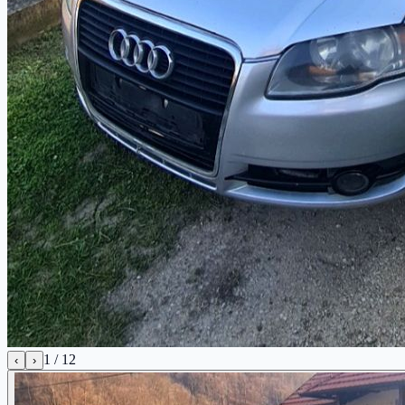
1
/
12
‹
›