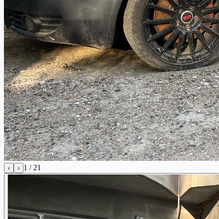
1
/
21
‹
›