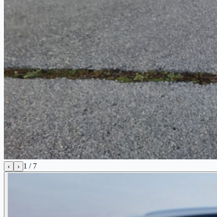
1
/
7
‹
›