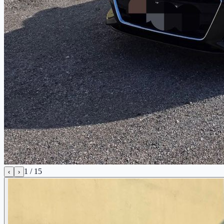
1
/
15
‹
›