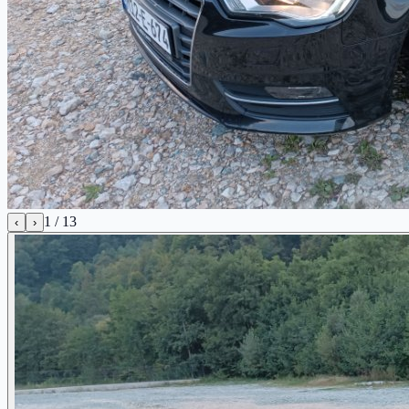
1
/
13
‹
›