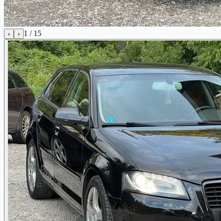
1
/
15
‹
›